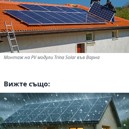
Монтаж на PV модули Trina Solar във Варна
Вижте също: