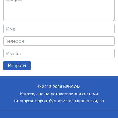
Изпрати
© 2013-2026
NENCOM
Изграждане на фотоволтаични системи
България
,
Варна
,
бул. Христо Смирненски, 39