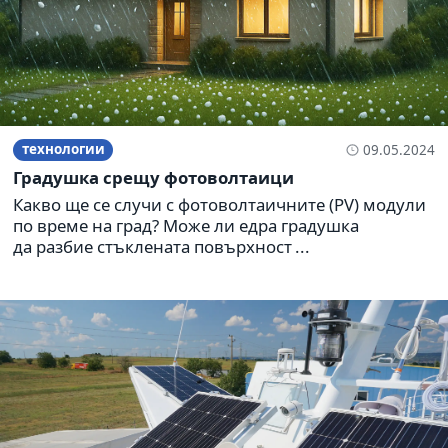
технологии
09.05.2024
Градушка срещу фотоволтаици
Какво ще се случи с фотоволтаичните (PV) модули
по време на град? Може ли едра градушка
да разбие стъклената повърхност ...