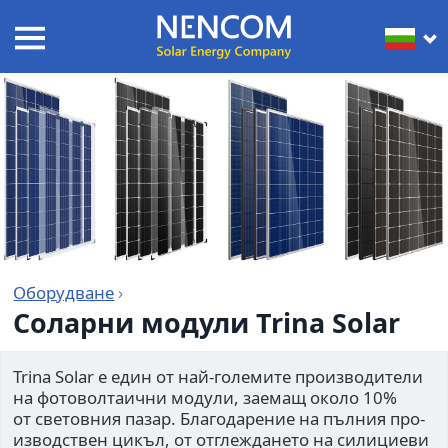
Оборудване
›
Соларни модули Trina Solar
Trina Solar е един от най-голе­мите про­из­во­ди­тели
на фото­вол­та­ични модули, заемащ около 10%
от све­тов­ния пазар. Благода­ре­ние на пълния про­
из­вод­ствен цикъл, от отг­леж­да­нето на сили­ци­еви