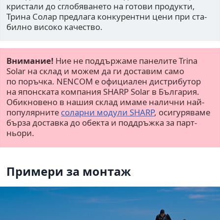
кри­стали до сгло­бя­ва­нето на готови про­дукти,
Трина Солар пред­лага кон­ку­рентни цени при ста­
билно високо каче­ство.
Внимание!
Ние не поддъ­р­жаме пане­лите Trina
Solar на склад и можем да ги доста­вим само
по поръчка. NENCOM е офи­ци­а­лен дис­три­бу­тор
на япон­ската ком­па­ния SHARP Solar в България.
Обикно­вено в нашия склад имаме налични най-
популяр­ните
соларни модули SHARP
, оси­гу­ря­ваме
бърза доставка до обекта и под­дръжка за парт­
ньори.
Примери за монтаж