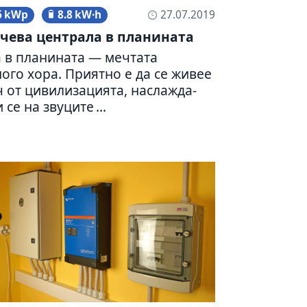
6 kWp
8.8 kW·h
27.07.2019
чева цен­трала в пла­ни­ната
в пла­ни­ната — меч­тата
ого хора. Приятно е да се живее
 от циви­ли­за­ци­ята, насла­жда­
 се на зву­ците ...