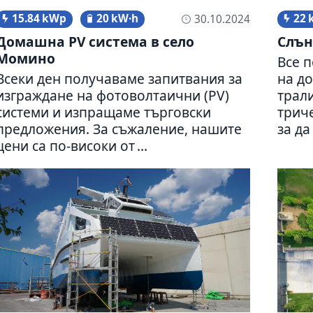
15.84 kWp
20 kW·h
22 
30.10.2024
Домашна PV система в село
Слън
Момино
Все п
Всеки ден полу­ча­ваме запит­ва­ния за
на до
изграж­дане на фото­вол­та­ични (PV)
трали
системи и изпра­щаме тър­гов­ски
три­ч
пред­ло­же­ния. За съжа­ле­ние, нашите
за да 
цени са по-високи от ...