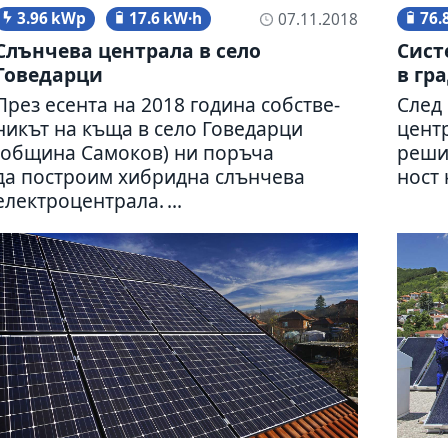
3.96 kWp
17.6 kW·h
76.
07.11.2018
Слънчева цен­трала в село
Систе
Говедарци
в гра
През есента на 2018 година соб­стве­
След 
ни­кът на къща в село Говедарци
цен­т
(община Самоков) ни поръча
реши
да построим хибридна слън­чева
ност 
елект­ро­цен­трала. ...