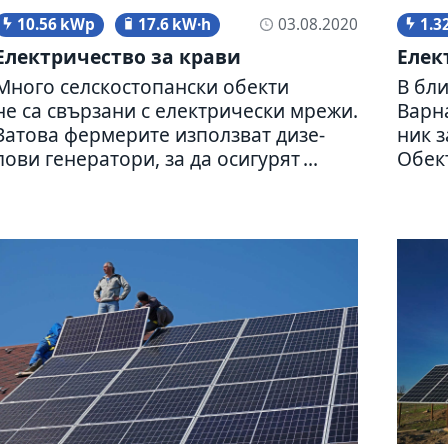
10.56 kWp
17.6 kW·h
1.3
03.08.2020
Електри­че­ство за крави
Елект
Много сел­ско­сто­пан­ски обекти
В бли
не са свър­зани с елек­три­че­ски мрежи.
Варна
Затова фер­ме­рите използ­ват дизе­
ник з
лови гене­ра­тори, за да оси­гу­рят ...
Обект