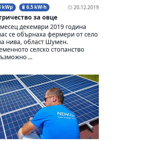
8 kWp
6.5 kW·h
20.12.2019
ри­че­ство за овце
месец декем­ври 2019 година
ас се обър­наха фер­мери от село
на нива, област Шумен.
мен­ното селско сто­пан­ство
ъз­можно ...