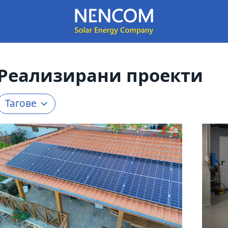
Реализи­рани проекти
Тагове