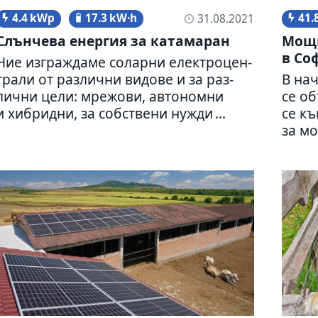
4.4 kWp
17.3 kW·h
41.
31.08.2021
Слънчева енер­гия за ката­ма­ран
Мощн
в Со
Ние изграж­даме соларни елект­ро­цен­
трали от раз­лични видове и за раз­
В нач
лични цели: мре­жови, авто­номни
се об
и хибридни, за соб­ствени нужди ...
се к
за мо