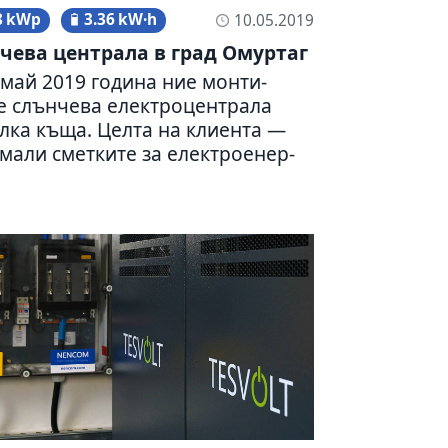
8 kWp
3.36 kW·h
10.05.2019
чева цен­трала в град Омуртаг
май 2019 година ние мон­ти­
 слън­чева елект­ро­цен­трала
лка къща. Целта на кли­ента —
мали смет­ките за елек­тро­е­нер­