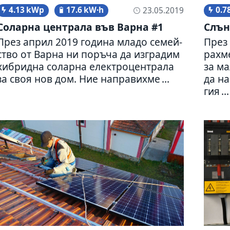
4.13 kWp
17.6 kW·h
0.7
23.05.2019
Соларна цен­трала във Варна #1
Слън
През април 2019 година младо семей­
През 
ство от Варна ни поръча да изгра­дим
рахме
хибридна соларна елект­ро­цен­трала
за ма
за своя нов дом. Ние напра­вихме ...
да на
гия ...