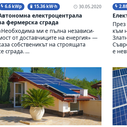
6.6 kWp
15.36 kW·h
2.8
30.05.2020
Автономна елект­ро­цен­трала
Елект
за фер­мер­ска сграда
През 
«Необхо­дима ми е пълна неза­ви­си­
към н
мост от достав­чи­ците на енер­гия» —
Злат
каза соб­стве­ни­кът на стро­я­щата
Съвре
се сграда. ...
е нев