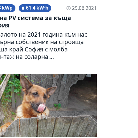
8 kWp
61.4 kW·h
29.06.2021
а PV система за къща
фия
а­лото на 2021 година към нас
ърна соб­стве­ник на стро­яща
ъща край София с молба
нтаж на соларна ...