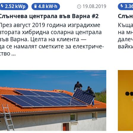
2.52 kWp
4.8 kW·h
3.3
19.08.2019
Слънчева цен­трала във Варна #2
Слън
През август 2019 година изгра­ди­хме
Къща 
вто­рата хибридна соларна цен­трала
на мн
във Варна. Целта на кли­ента —
далеч
да се нама­лят смет­ките за елек­три­че­
вайки
ство ...