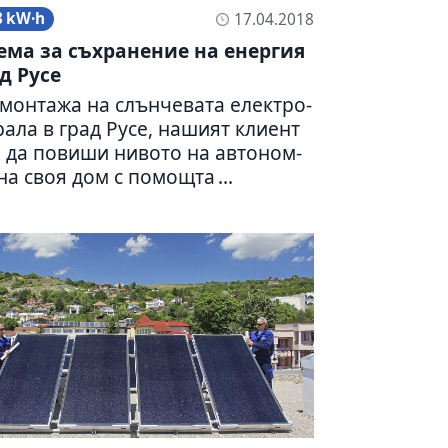
8 kW·h
17.04.2018
ма за съхра­не­ние на енер­гия
д Русе
мон­тажа на слън­че­вата елект­ро­
рала в град Русе, нашият клиент
 да повиши нивото на авто­ном­
на своя дом с помо­щта ...