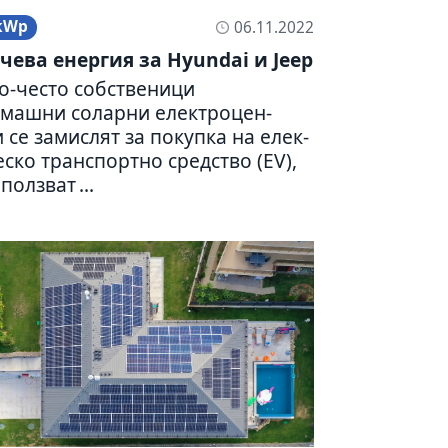
kWp
06.11.2022
чева енер­гия за Hyundai и Jeep
о-често соб­стве­ници
машни соларни елект­ро­цен­
 се замис­лят за покупка на елек­
е­ско транс­портно сред­ство (EV),
полз­ват ...