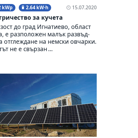
2 kWp
2.64 kW·h
15.07.2020
ри­че­ство за кучета
­зост до град Игнати­ево, област
, е раз­по­ло­жен малък развъд­
а отг­леж­дане на немски овчарки.
ът не е свър­зан ...