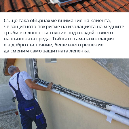
Също така обър­на­хме вни­ма­ние на кли­ента,
че защит­ното покри­тие на изо­ла­ци­ята на мед­ните
тръби е в лошо състо­я­ние под въз­дей­стви­ето
на външ­ната среда. Тъй като самата изо­ла­ция
е в добро състо­я­ние, беше взето реше­ние
да сменим само защит­ната лепенка.