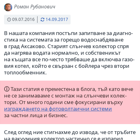
Роман Рубанович
09.07.2016
14.09.2017
В нашата ком­па­ния постъпи запит­ване за диа­гно­
стика на систе­мата за горещо водо­снаб­дя­ване
в град Аксаково. Старият слън­чев колек­тор спря
да нагрява водата нор­мално, и соб­стве­ни­кът
на къщата все по-често тряб­ваше да вклю­чва газо­
вия котел, който е свър­зан с бой­лера чрез втори
топло­об­мен­ник.
ⓘ
Тази статия е пре­ме­стена в блога, тъй като вече
не се зани­ма­ваме с монтаж на слън­чеви колек­
тори. От много години сме фоку­си­рани върху
изграж­да­нето на фото­вол­та­ични системи
за частни лица и бизнес.
След оглед ние стиг­на­хме до извода, че от тръ­бите
на ваку­ум­ния колек­тор частично се е изпа­рил