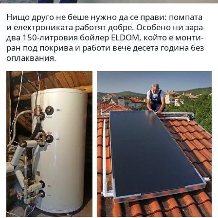
Нищо друго не беше нужно да се прави
: пом­пата
и елек­тро­ни­ката рабо­тят добре. Особено ни зара­
два 150-лит­ро­вия бойлер ELDOM, който е мон­ти­
ран под покрива и работи вече десета година без
опла­к­ва­ния.