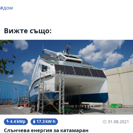
дом
Вижте също:
4.4 kWp
17.3 kW·h
31.08.2021
Слънчева енергия за катамаран