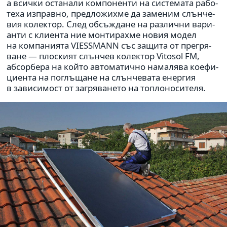
а всички оста­нали ком­по­ненти на систе­мата рабо­
теха изправно, пред­ло­жихме да заме­ним слън­че­
вия колек­тор. След обсъж­дане на раз­лични вари­
анти с кли­ента ние мон­ти­рахме новия модел
на ком­па­ни­ята VIESSMANN със защита от пре­гря­
ване — плос­кият слън­чев колек­тор Vitosol FM,
абсор­бера на който авто­ма­тично нама­лява кое­фи­
ци­ента на поглъ­щане на слън­че­вата енер­гия
в зави­си­мост от загря­ва­нето на топло­но­си­теля.