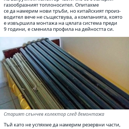
газо­об­раз­ният топло­но­си­тел. Опитахме
се да наме­рим нови тръби, но китай­ският про­из­
во­ди­тел вече не съще­ствува, а ком­па­ни­ята, която
е извър­шила мон­тажа на цялата система преди
9 години, е сме­нила про­фила на дей­но­стта си.
Старият слън­чев колек­тор след демон­тажа
Тъй като не успяхме да наме­рим резервни части,