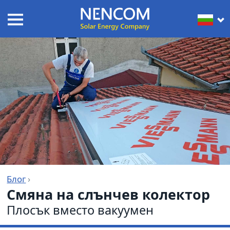
Блог
›
Смяна на слън­чев колектор
Плосък вместо вакуумен