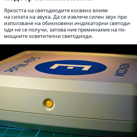
Яркостта на све­то­ди­о­дите кос­вено влияе
на силата на звука. Да се извлече силен звук при
използване на обик­но­вени инди­ка­торни све­то­ди­
оди не се получи, затова ние пре­ми­на­хме на по-
мощ­ните осве­ти­телни све­то­ди­оди.