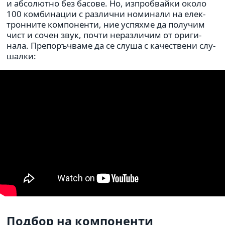
и абсо­лютно без басове. Но, изпроб­вайки около
100 ком­би­на­ции с раз­лични номи­нали на елек­
трон­ните ком­по­ненти, ние успяхме да полу­чим
чист и сочен звук, почти нераз­ли­чим от ори­ги­
нала. Препоръ­ч­ваме да се слуша с каче­ствени слу­
шалки:
Подбор на ком­по­ненти