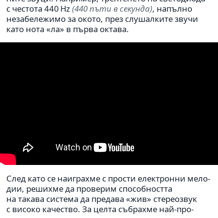
с честота 440 Hz
(440 пъти в секунда)
, напълно
неза­бе­ле­жимо за окото, през слу­шал­ките звучи
като нота «ла» в първа октава.
След като се наиг­рахме с прости елек­тронни мело­
дии, решихме да про­ве­рим спо­соб­но­стта
на такава система да пре­дава «жив» сте­рео­звук
с високо каче­ство. За целта съб­рахме най-про­