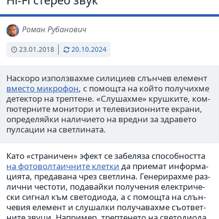
Роман Рубанович
23.01.2018
20.10.2024
Наскоро използ­вахме сили­циев слън­чев еле­мент
вместо мик­ро­фон
, с помо­щта на който полу­чихме
детек­тор на треп­тене. «Слушахме» круш­ките, ком­
пю­тер­ните мони­тори и теле­ви­зи­он­ните екрани,
опре­де­ляйки нали­чи­ето на вредни за здра­вето
пул­са­ции на свет­ли­ната.
Като «стра­ни­чен» эфект се забе­ляза спо­соб­но­стта
на фото­вол­та­ич­ните клетки
да при­е­мат инфор­ма­
ци­ята, пре­да­вана чрез свет­лина. Генери­рахме раз­
лични честоти, пода­вайки полу­че­ния елек­три­че­
ски сигнал към све­то­ди­ода, а с помо­щта на слън­
че­вия еле­мент и слу­шалки полу­ча­вахме съо­т­вет­
ните звуци. Например, треп­те­нето на све­то­ди­ода