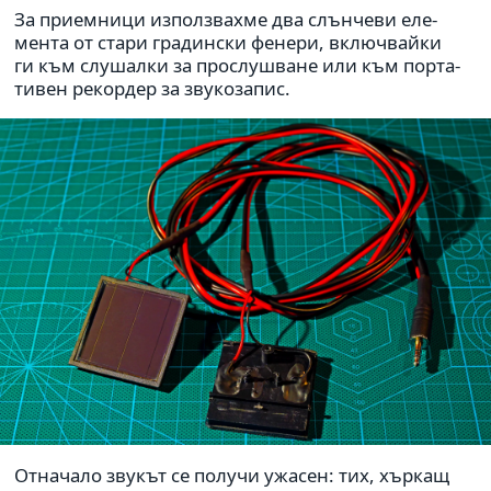
За при­ем­ници използ­вахме два слън­чеви еле­
мента от стари гра­дин­ски фенери, вклю­ч­вайки
ги към слу­шалки за про­слу­шване или към пор­та­
ти­вен рекор­дер за зву­ко­за­пис.
Отначало звукът се получи ужасен: тих, хъркащ