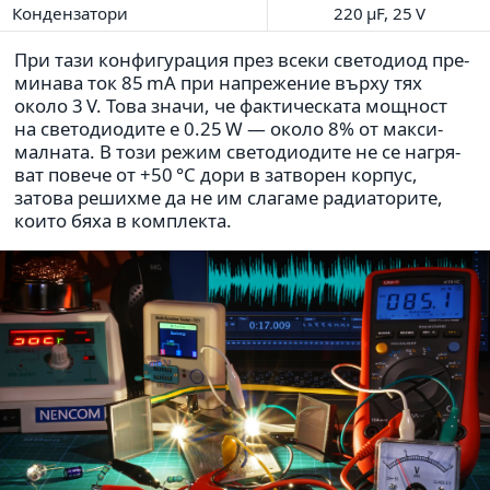
Конден­за­тори
220 µF, 25 V
При тази кон­фи­гу­ра­ция през всеки све­то­диод пре­
ми­нава ток 85 mA при напре­же­ние върху тях
около 3 V. Това значи, че фак­ти­че­с­ката мощ­ност
на све­то­ди­о­дите е 0.25 W — около 8% от мак­си­
мал­ната. В този режим све­то­ди­о­дите не се нагря­
ват повече от +50 °C дори в затво­рен корпус,
затова решихме да не им сла­гаме ради­а­то­рите,
които бяха в ком­плекта.