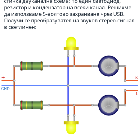
стичка дву­ка­нална схема: по един све­то­диод,
рези­стор и кон­ден­за­тор на всеки канал. Решихме
да използ­ваме 5-вол­тово захран­ване чрез USB.
Получи се пре­об­ра­зу­ва­тел на звуков стерео-сигнал
в свет­ли­нен: