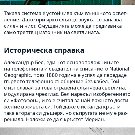
Такава система е устой­чива към външ­ното освет­
ле­ние. Даже при ярко слънце звукът се запазва
силен и чист. Смущени­ята може да пре­диз­вика
само треп­тящ източ­ник на свет­ли­ната.
Истори­ческа справка
Александър Бел, един от осно­во­по­лож­ни­ците
на теле­фо­ни­ята и съз­да­тел на спи­са­ни­ето National
Geographic, през 1880 година е успял да пере­даде
пър­вото теле­фонно съоб­ще­ние без кабел. Той
е използ­вал за това отра­зена слън­чева свет­лина,
моду­ли­рана чрез глас. Бел нарекъл изоб­ре­те­ни­ето
си «Фотофон», и го е считал за най-важ­ното дости­
же­ние в живота си. Той даже е искал да кръсти
така вто­рата си дъщеря, но съпру­гата не му е раз­
ре­шила. Наложи се да я кръ­стят Мериан.