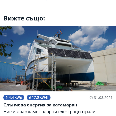
Вижте също:
4.4 kWp
17.3 kW·h
31.08.2021
Слънчева енергия за катамаран
Ние изграждаме соларни електроцентрали