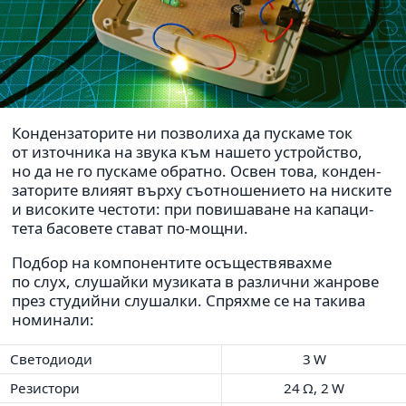
Конден­за­то­рите ни поз­во­лиха да пус­каме ток
от източ­ника на звука към нашето устрой­ство,
но да не го пус­каме обратно. Освен това, кон­ден­
за­то­рите влияят върху съот­но­ше­ни­ето на нис­ките
и висо­ките честоти: при пови­ша­ване на капа­ци­
тета басо­вете стават по-мощни.
Подбор на ком­по­нен­тите осъще­ствя­вахме
по слух, слу­шайки музи­ката в раз­лични жан­рове
през сту­дийни слу­шалки. Спряхме се на такива
номи­нали:
Светоди­оди
3 W
Резистори
24 Ω, 2 W