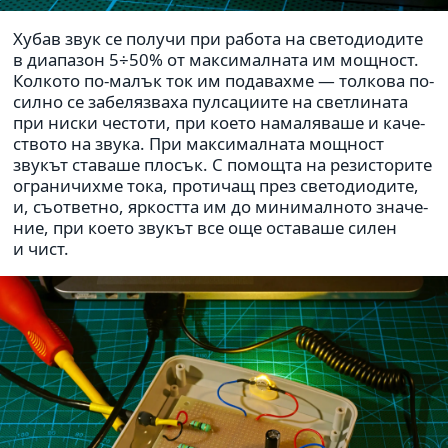
Хубав звук се получи при работа на све­то­ди­о­дите
в диа­па­зон 5÷50% от мак­си­мал­ната им мощ­ност.
Колкото по-малък ток им пода­вахме — тол­кова по-
силно се забе­ляз­ваха пул­са­ци­ите на свет­ли­ната
при ниски честоти, при което нама­ля­ваше и каче­
ството на звука. При мак­си­мал­ната мощ­ност
звукът ста­ваше плосък. С помо­щта на рези­сто­рите
огра­ни­чихме тока, про­ти­чащ през све­то­ди­о­дите,
и, съо­т­ветно, ярко­стта им до мини­мал­ното зна­че­
ние, при което звукът все още оста­ваше силен
и чист.