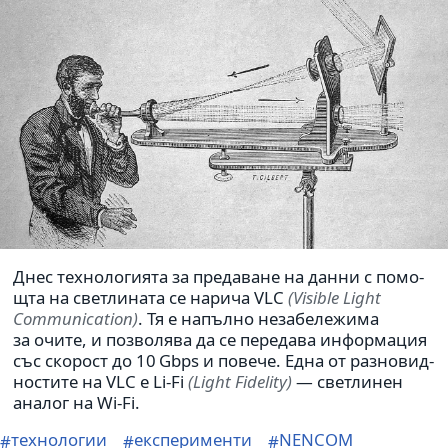
Днес тех­но­ло­ги­ята за пре­да­ване на данни с помо­
щта на свет­ли­ната се нарича VLC
(Visible Light
Communication)
. Тя е напълно неза­бе­ле­жима
за очите, и поз­во­лява да се пере­дава инфор­ма­ция
със ско­рост до 10 Gbps и повече. Една от раз­но­вид­
но­стите на VLC е Li-Fi
(Light Fidelity)
— свет­линен
аналог на Wi-Fi.
технологии
експерименти
NENCOM