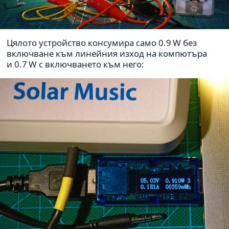
Цялото устрой­ство кон­су­мира само 0.9 W без
вклю­ч­ване към линей­ния изход на ком­пютъра
и 0.7 W с вклю­ч­ва­нето към него: